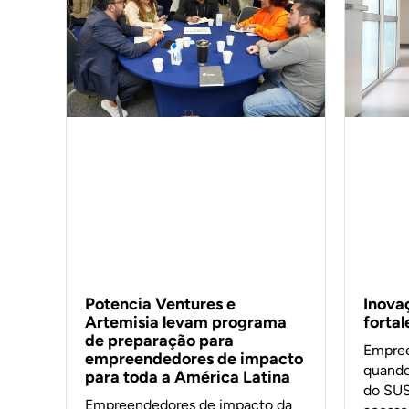
Inova
Potencia Ventures e
forta
Artemisia levam programa
de preparação para
Empree
empreendedores de impacto
quando
para toda a América Latina
do SUS
Empreendedores de impacto da