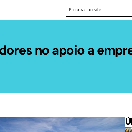
idores no apoio a empr
Ú