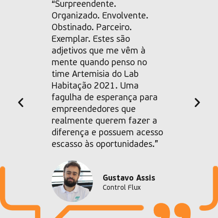
uas na
“Surpreendente.
“Consi
tanto
Organizado. Envolvente.
excele
to
Obstinado. Parceiro.
como 
idos
Exemplar. Estes são
de tod
e
adjetivos que me vêm à
A Arte
mente quando penso no
empres
time Artemisia do Lab
o seu 
Habitação 2021. Uma
meios 
Rozsiky
fagulha de esperança para
e suce
empreendedores que
realmente querem fazer a
diferença e possuem acesso
escasso às oportunidades.”
Gustavo Assis
Control Flux