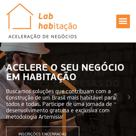
VALIDE SUA SOLUÇÃO E
CRIE CONEXÕES COM
GRANDES EMPRESAS DO
SETOR
Parcerias valiosas para empreendedores(as) que
querem alavancar seus negócios e o impacto que
geram na sociedade.