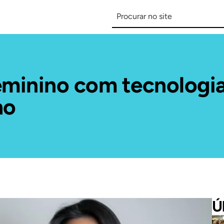
inino com tecnologia 
ho
Ú