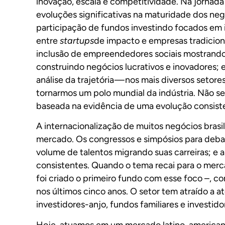
inovação, escala e competitividade. Na jornad
evoluções significativas na maturidade dos n
participação de fundos investindo focados em 
entre
startups
de impacto e empresas tradicion
inclusão de empreendedores sociais mostrando a
construindo negócios lucrativos e inovadores; e
análise da trajetória — nos mais diversos setor
tornarmos um polo mundial da indústria. Não se
baseada na evidência de uma evolução consist
A internacionalização de muitos negócios brasi
mercado. Os congressos e simpósios para deba
volume de talentos migrando suas carreiras; e a
consistentes. Quando o tema recai para o mer
foi criado o primeiro fundo com esse foco –, c
nos últimos cinco anos. O setor tem atraído a 
investidores-anjo, fundos familiares e investido
Hoje, atuamos em um mercado latino-american