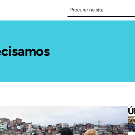
ecisamos
Ú