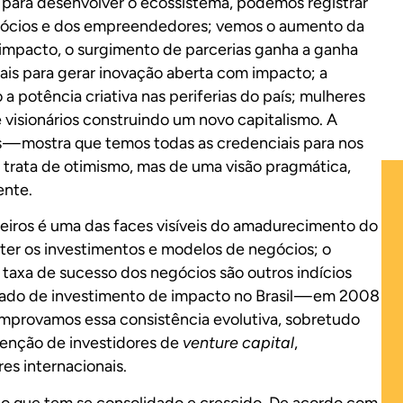
a para desenvolver o ecossistema, podemos registrar
egócios e dos empreendedores; vemos o aumento da
impacto, o surgimento de parcerias ganha a ganha
ais para gerar inovação aberta com impacto; a
 potência criativa nas periferias do país; mulheres
 visionários construindo um novo capitalismo. A
es — mostra que temos todas as credenciais para nos
 trata de otimismo, mas de uma visão pragmática,
ente.
leiros é uma das faces visíveis do amadurecimento do
ter os investimentos e modelos de negócios; o
 taxa de sucesso dos negócios são outros indícios
cado de investimento de impacto no Brasil — em 2008
omprovamos essa consistência evolutiva, sobretudo
atenção de investidores de
venture capital
,
res internacionais.
o que tem se consolidado e crescido. De acordo com