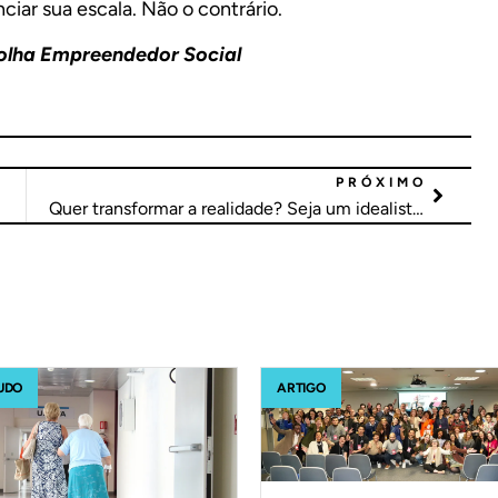
ciar sua escala. Não o contrário.
olha Empreendedor Social
PRÓXIMO
Quer transformar a realidade? Seja um idealista pragmático e gere impacto real
UDO
ARTIGO