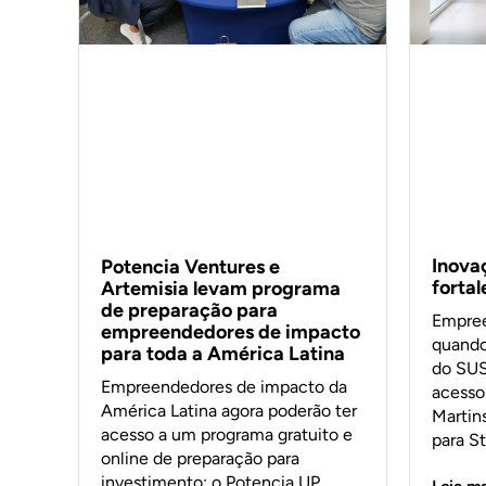
Inova
Potencia Ventures e
forta
Artemisia levam programa
de preparação para
Empree
empreendedores de impacto
quando
para toda a América Latina
do SUS
Empreendedores de impacto da
acesso 
América Latina agora poderão ter
Martin
acesso a um programa gratuito e
para S
online de preparação para
investimento: o Potencia UP.