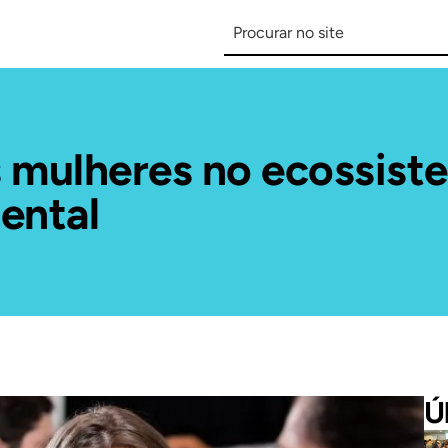
s mulheres no ecossist
ental
Ú