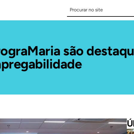
PrograMaria são destaq
pregabilidade
Ú