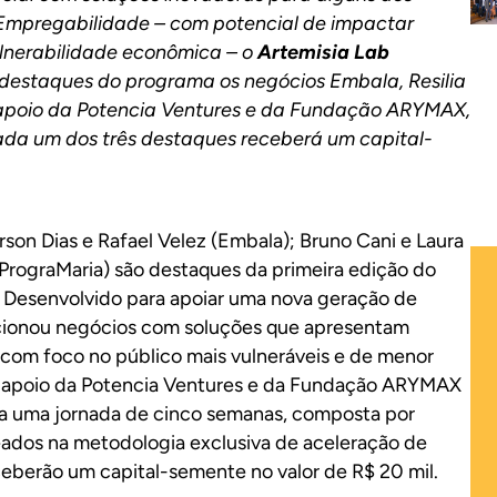
Empregabilidade – com potencial de impactar
lnerabilidade econômica – o
Artemisia Lab
estaques do programa os negócios Embala, Resilia
 apoio da Potencia Ventures e da Fundação ARYMAX,
cada um dos três destaques receberá um capital-
on Dias e Rafael Velez (Embala); Bruno Cani e Laura
i (PrograMaria) são destaques da primeira edição do
.
Desenvolvido para apoiar uma nova geração de
cionou negócios com soluções que apresentam
 com foco no público mais vulneráveis e de menor
m o apoio da Potencia Ventures e da Fundação ARYMAX
ara uma jornada de cinco semanas, composta por
eados na metodologia exclusiva de aceleração de
ceberão um capital-semente no valor de R$ 20 mil.