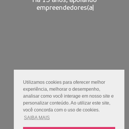
H
á
1
5
a
n
o
s
,
a
p
o
i
a
n
d
o
e
m
p
r
e
e
n
d
e
d
o
r
e
s
(
a
|
Utilizamos cookies para oferecer melhor
experiência, melhorar o desempenho,
analisar como você interage em nosso site e
personalizar conteúdo. Ao utilizar este site,
você concorda com o uso de cookies.
SAIBA MAIS